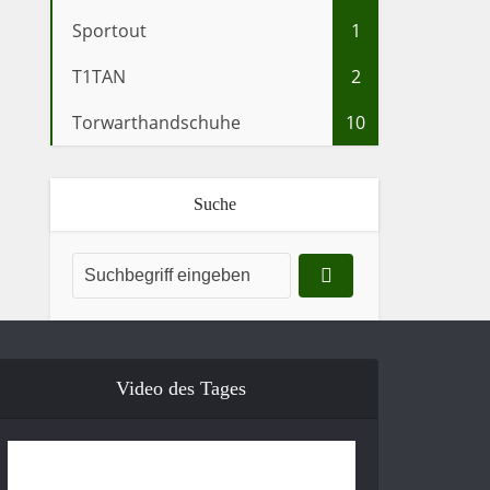
Sportout
1
T1TAN
2
Torwarthandschuhe
10
Suche
Video des Tages