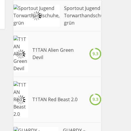
Sportout Jugend
Torwarthandschuhe,
9.4
grün
T1TAN Alien Green
9.3
Devil
T1TAN Red Beast 2.0
9.3
GUARDY –