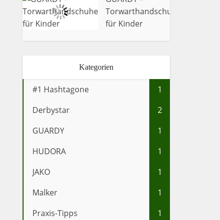
Torwarthandschuhe
9.2
für Kinder
Kategorien
#1 Hashtagone
1
Derbystar
2
GUARDY
1
HUDORA
1
JAKO
1
Malker
1
Praxis-Tipps
1