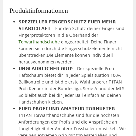
Produktinformationen
𝗦𝗣𝗘𝗭𝗜𝗘𝗟𝗟𝗘𝗥 𝗙𝗜𝗡𝗚𝗘𝗥𝗦𝗖𝗛𝗨𝗧𝗭 𝗙𝗨𝗘𝗥 𝗠𝗘𝗛𝗥
𝗦𝗧𝗔𝗕𝗜𝗟𝗜𝗧𝗔𝗘𝗧 – Für den Schutz deiner Finger sind
Fingerprotektoren in die Oberhand der
Torwarthandschuhe
eingearbeitet. Deine Finger
können sich durch die Fingerschutzelemente nicht
überstrecken.Die Elemente können individuell
herausgenommen werden.
𝗨𝗡𝗚𝗟𝗔𝗨𝗕𝗟𝗜𝗖𝗛𝗘𝗥 𝗚𝗥𝗜𝗣 – Der spezielle Profi-
Haftschaum bietet dir in jeder Spielsituation 100%
Ballkontrolle und ist die erste Wahl unserer T1TAN
Profi Keeper in der Bundesliga, Serie A und der MLS.
So bleibt auch bei dir jeder Ball einfach an deinen
Handschuhen kleben.
𝗙𝗨𝗘𝗥 𝗣𝗥𝗢𝗙𝗜 𝗨𝗡𝗗 𝗔𝗠𝗔𝗧𝗘𝗨𝗥 𝗧𝗢𝗥𝗛𝗨𝗘𝗧𝗘𝗥 –
T1TAN Torwarthandschuhe sind für die höchsten
Anforderungen der Profis und die Ansprüche an
Langlebigkeit der Amateur-Fussballer entwickelt. Wir
vereinen extremen Grip mit top Materialien und