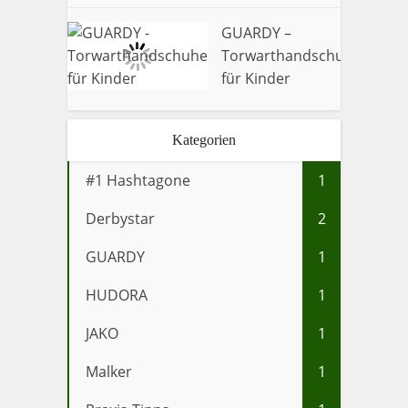
GUARDY –
Torwarthandschuhe
9.2
für Kinder
Kategorien
#1 Hashtagone
1
Derbystar
2
GUARDY
1
HUDORA
1
JAKO
1
Malker
1