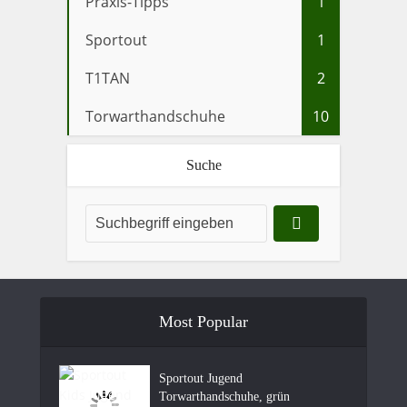
Praxis-Tipps
1
Sportout
1
T1TAN
2
Torwarthandschuhe
10
Suche
Most Popular
Sportout Jugend
Torwarthandschuhe, grün