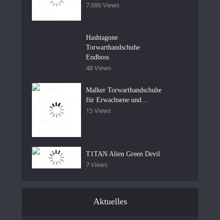
7.086 Views
Hashtagone
Torwarthandschuhe
Endboss
48 Views
Malker Torwarthandschuhe
für Erwachsene und...
15 Views
T1TAN Alien Green Devil
7 Views
Aktuelles