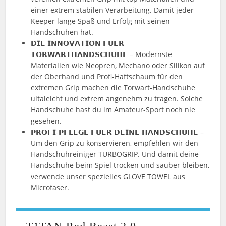
einer extrem stabilen Verarbeitung. Damit jeder
Keeper lange Spaß und Erfolg mit seinen
Handschuhen hat.
𝗗𝗜𝗘 𝗜𝗡𝗡𝗢𝗩𝗔𝗧𝗜𝗢𝗡 𝗙𝗨𝗘𝗥
𝗧𝗢𝗥𝗪𝗔𝗥𝗧𝗛𝗔𝗡𝗗𝗦𝗖𝗛𝗨𝗛𝗘 – Modernste
Materialien wie Neopren, Mechano oder Silikon auf
der Oberhand und Profi-Haftschaum für den
extremen Grip machen die Torwart-Handschuhe
ultaleicht und extrem angenehm zu tragen. Solche
Handschuhe hast du im Amateur-Sport noch nie
gesehen.
𝗣𝗥𝗢𝗙𝗜-𝗣𝗙𝗟𝗘𝗚𝗘 𝗙𝗨𝗘𝗥 𝗗𝗘𝗜𝗡𝗘 𝗛𝗔𝗡𝗗𝗦𝗖𝗛𝗨𝗛𝗘 –
Um den Grip zu konservieren, empfehlen wir den
Handschuhreiniger TURBOGRIP. Und damit deine
Handschuhe beim Spiel trocken und sauber bleiben,
verwende unser spezielles GLOVE TOWEL aus
Microfaser.