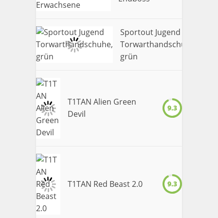
Sportout Jugend
Torwarthandschuhe,
9.
grün
T1TAN Alien Green
9.3
Devil
T1TAN Red Beast 2.0
9.3